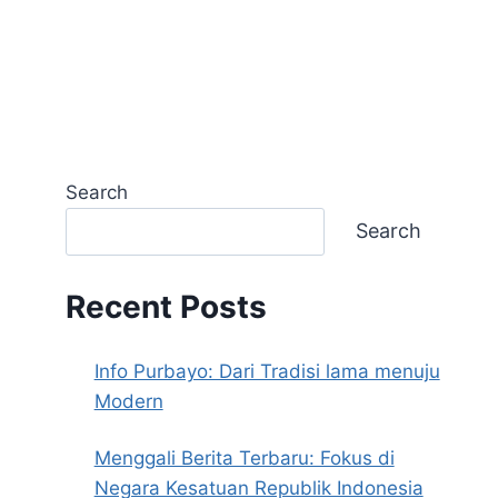
Search
Search
Recent Posts
Info Purbayo: Dari Tradisi lama menuju
Modern
Menggali Berita Terbaru: Fokus di
Negara Kesatuan Republik Indonesia