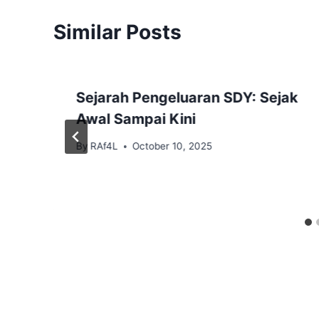
Similar Posts
Sejarah Pengeluaran SDY: Sejak
Awal Sampai Kini
By
RAf4L
October 10, 2025