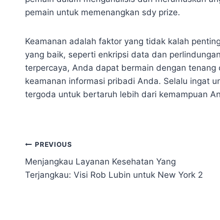
pemain untuk memenangkan sdy prize.
Keamanan adalah faktor yang tidak kalah penting.
yang baik, seperti enkripsi data dan perlindunga
terpercaya, Anda dapat bermain dengan tenang d
keamanan informasi pribadi Anda. Selalu ingat 
tergoda untuk bertaruh lebih dari kemampuan A
Post
PREVIOUS
Menjangkau Layanan Kesehatan Yang
navigation
Terjangkau: Visi Rob Lubin untuk New York 2