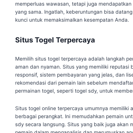
memperluas wawasan, tetapi juga mendapatkan 
yang sama. Ingatlah, keberuntungan bisa datang 
kunci untuk memaksimalkan kesempatan Anda.
Situs Togel Terpercaya
Memilih situs togel terpercaya adalah langkah pe
aman dan nyaman. Situs yang memiliki reputasi
responsif, sistem pembayaran yang jelas, dan li
rekomendasi dari pemain lain sebelum mendaftar
permainan togel, seperti togel sdy, untuk membe
Situs togel online terpercaya umumnya memiliki
berbagai perangkat. Ini memudahkan pemain untu
sdy secara langsung. Situs yang baik juga aka
pemain dalam menganalisis dan merumuskan angk