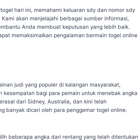
 togel hari ini, memahami keluaran sdy dan nomor sdy
. Kami akan menjelajahi berbagai sumber informasi,
 membantu Anda membuat keputusan yang lebih baik.
apat memaksimalkan pengalaman bermain togel online
inan judi yang populer di kalangan masyarakat,
an kesempatan bagi para pemain untuk menebak angka
asal dari Sidney, Australia, dan kini telah
g banyak dicari oleh para penggemar togel online.
lih beberapa angka dari rentang yang telah ditentukan