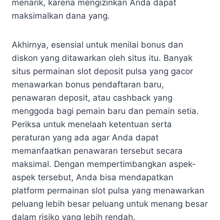
menarik, karena mengizinkan Anda dapat
maksimalkan dana yang.
Akhirnya, esensial untuk menilai bonus dan
diskon yang ditawarkan oleh situs itu. Banyak
situs permainan slot deposit pulsa yang gacor
menawarkan bonus pendaftaran baru,
penawaran deposit, atau cashback yang
menggoda bagi pemain baru dan pemain setia.
Periksa untuk menelaah ketentuan serta
peraturan yang ada agar Anda dapat
memanfaatkan penawaran tersebut secara
maksimal. Dengan mempertimbangkan aspek-
aspek tersebut, Anda bisa mendapatkan
platform permainan slot pulsa yang menawarkan
peluang lebih besar peluang untuk menang besar
dalam risiko yang lebih rendah.