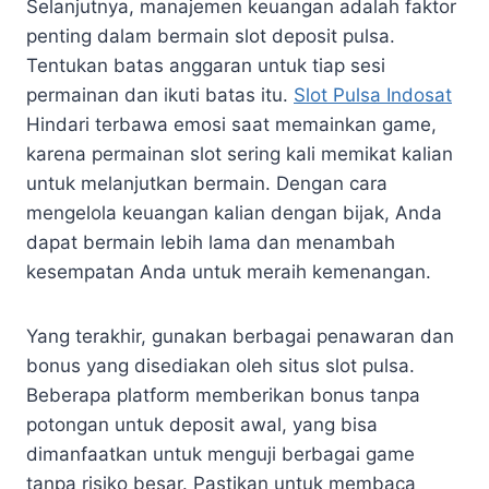
Selanjutnya, manajemen keuangan adalah faktor
penting dalam bermain slot deposit pulsa.
Tentukan batas anggaran untuk tiap sesi
permainan dan ikuti batas itu.
Slot Pulsa Indosat
Hindari terbawa emosi saat memainkan game,
karena permainan slot sering kali memikat kalian
untuk melanjutkan bermain. Dengan cara
mengelola keuangan kalian dengan bijak, Anda
dapat bermain lebih lama dan menambah
kesempatan Anda untuk meraih kemenangan.
Yang terakhir, gunakan berbagai penawaran dan
bonus yang disediakan oleh situs slot pulsa.
Beberapa platform memberikan bonus tanpa
potongan untuk deposit awal, yang bisa
dimanfaatkan untuk menguji berbagai game
tanpa risiko besar. Pastikan untuk membaca