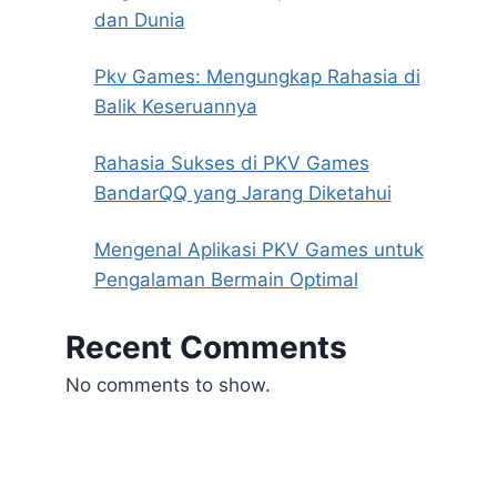
dan Dunia
Pkv Games: Mengungkap Rahasia di
Balik Keseruannya
Rahasia Sukses di PKV Games
BandarQQ yang Jarang Diketahui
Mengenal Aplikasi PKV Games untuk
Pengalaman Bermain Optimal
Recent Comments
No comments to show.