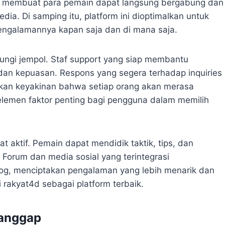
at membuat para pemain dapat langsung bergabung dan
ia. Di samping itu, platform ini dioptimalkan untuk
engalamannya kapan saja dan di mana saja.
cungi jempol. Staf support yang siap membantu
an kepuasan. Respons yang segera terhadap inquiries
kan keyakinan bahwa setiap orang akan merasa
 elemen faktor penting bagi pengguna dalam memilih
t aktif. Pemain dapat mendidik taktik, tips, dan
Forum dan media sosial yang terintegrasi
g, menciptakan pengalaman yang lebih menarik dan
 rakyat4d sebagai platform terbaik.
Tanggap