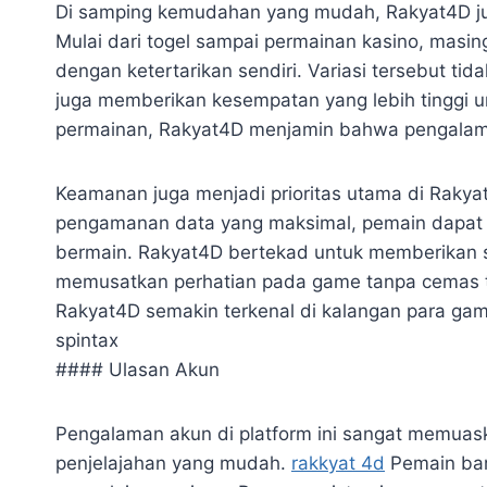
Di samping kemudahan yang mudah, Rakyat4D j
Mulai dari togel sampai permainan kasino, masi
dengan ketertarikan sendiri. Variasi tersebut ti
juga memberikan kesempatan yang lebih tinggi
permainan, Rakyat4D menjamin bahwa pengalama
Keamanan juga menjadi prioritas utama di Raky
pengamanan data yang maksimal, pemain dapat m
bermain. Rakyat4D bertekad untuk memberikan
memusatkan perhatian pada game tanpa cemas te
Rakyat4D semakin terkenal di kalangan para gam
spintax
#### Ulasan Akun
Pengalaman akun di platform ini sangat memua
penjelajahan yang mudah.
rakkyat 4d
Pemain bar