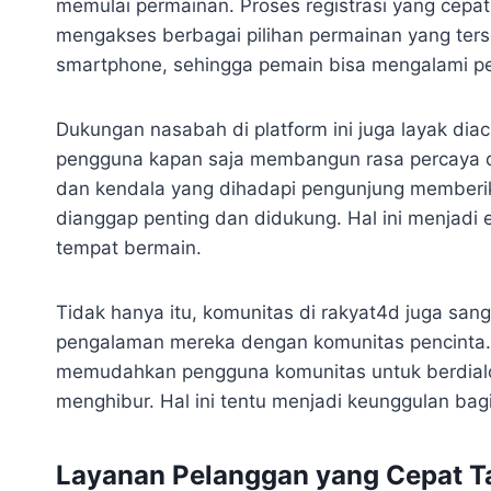
memulai permainan. Proses registrasi yang cep
mengakses berbagai pilihan permainan yang tersed
smartphone, sehingga pemain bisa mengalami p
Dukungan nasabah di platform ini juga layak dia
pengguna kapan saja membangun rasa percaya d
dan kendala yang dihadapi pengunjung memberi
dianggap penting dan didukung. Hal ini menjadi
tempat bermain.
Tidak hanya itu, komunitas di rakyat4d juga sanga
pengalaman mereka dengan komunitas pencinta. 
memudahkan pengguna komunitas untuk berdialo
menghibur. Hal ini tentu menjadi keunggulan bagi
Layanan Pelanggan yang Cepat 