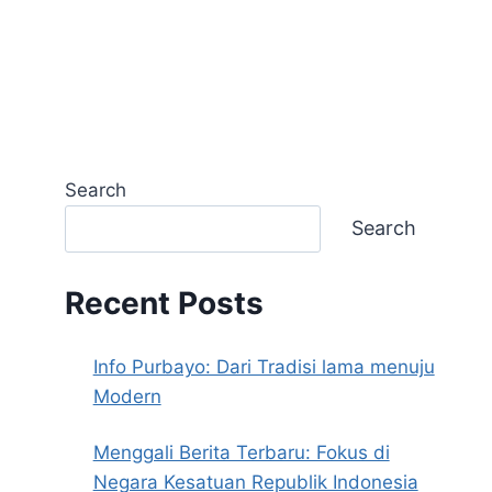
Search
Search
Recent Posts
Info Purbayo: Dari Tradisi lama menuju
Modern
Menggali Berita Terbaru: Fokus di
Negara Kesatuan Republik Indonesia