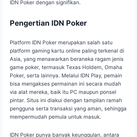
IDN Poker dengan signifikan.
Pengertian IDN Poker
Platform IDN Poker merupakan salah satu
platform gaming kartu online paling terkenal di
Asia, yang menawarkan beraneka ragam jenis
game poker, termasuk Texas Holdem, Omaha
Poker, serta lainnya. Melalui IDN Play, pemain
bisa mengakses permainan ini secara mudah
via alat mereka, baik itu PC maupun ponsel
pintar. Situs ini diakui dengan tampilan ramah
pengguna serta transaksi yang aman, sehingga
mempermudah pemula untuk masuk.
IDN Poker punya banyak keunggulan, antara