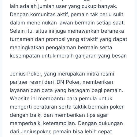
lain adalah jumlah user yang cukup banyak.
Dengan komunitas aktif, pemain tak perlu sulit
dalam menemukan lawan bermain setiap saat.
Selain itu, situs ini juga menawarkan beraneka
turnamen dan promosi yang atraktif yang dapat
meningkatkan pengalaman bermain serta
kesempatan untuk meraih ganjaran yang besar.
Jenius Poker, yang merupakan mitra resmi
partner resmi dari IDN Poker, memberikan
layanan dan data yang beragam bagi pemain.
Website ini membantu para pemula untuk
mengerti peraturan serta taktik bermain poker
dengan baik, dan memberikan tips agar
memperbaiki keterampilan. Dengan dukungan
dari Jeniuspoker, pemain bisa lebih cepat