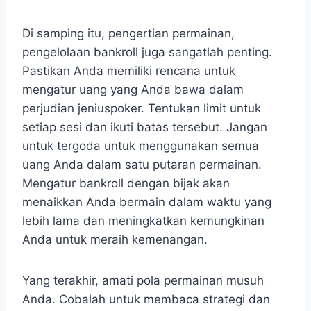
Di samping itu, pengertian permainan,
pengelolaan bankroll juga sangatlah penting.
Pastikan Anda memiliki rencana untuk
mengatur uang yang Anda bawa dalam
perjudian jeniuspoker. Tentukan limit untuk
setiap sesi dan ikuti batas tersebut. Jangan
untuk tergoda untuk menggunakan semua
uang Anda dalam satu putaran permainan.
Mengatur bankroll dengan bijak akan
menaikkan Anda bermain dalam waktu yang
lebih lama dan meningkatkan kemungkinan
Anda untuk meraih kemenangan.
Yang terakhir, amati pola permainan musuh
Anda. Cobalah untuk membaca strategi dan