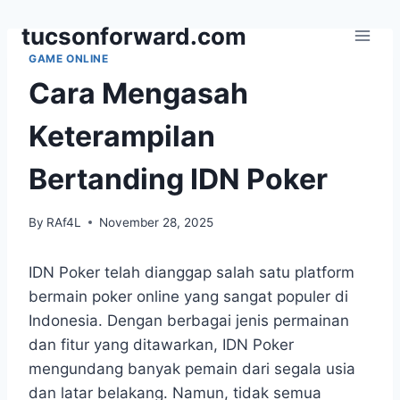
Skip
tucsonforward.com
to
content
GAME ONLINE
Cara Mengasah
Keterampilan
Bertanding IDN Poker
By
RAf4L
November 28, 2025
IDN Poker telah dianggap salah satu platform
bermain poker online yang sangat populer di
Indonesia. Dengan berbagai jenis permainan
dan fitur yang ditawarkan, IDN Poker
mengundang banyak pemain dari segala usia
dan latar belakang. Namun, tidak semua