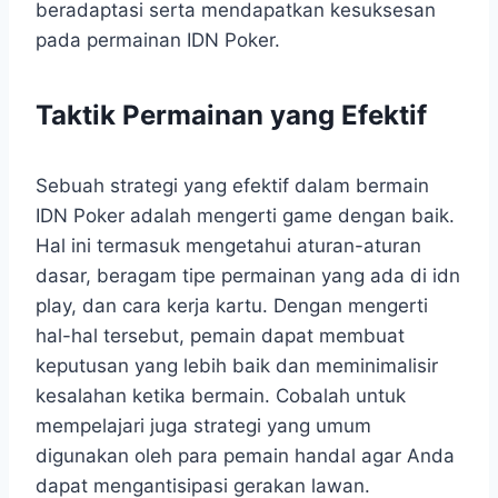
beradaptasi serta mendapatkan kesuksesan
pada permainan IDN Poker.
Taktik Permainan yang Efektif
Sebuah strategi yang efektif dalam bermain
IDN Poker adalah mengerti game dengan baik.
Hal ini termasuk mengetahui aturan-aturan
dasar, beragam tipe permainan yang ada di idn
play, dan cara kerja kartu. Dengan mengerti
hal-hal tersebut, pemain dapat membuat
keputusan yang lebih baik dan meminimalisir
kesalahan ketika bermain. Cobalah untuk
mempelajari juga strategi yang umum
digunakan oleh para pemain handal agar Anda
dapat mengantisipasi gerakan lawan.