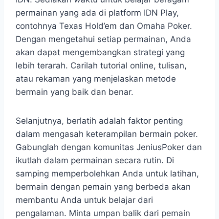
permainan yang ada di platform IDN Play,
contohnya Texas Hold’em dan Omaha Poker.
Dengan mengetahui setiap permainan, Anda
akan dapat mengembangkan strategi yang
lebih terarah. Carilah tutorial online, tulisan,
atau rekaman yang menjelaskan metode
bermain yang baik dan benar.
Selanjutnya, berlatih adalah faktor penting
dalam mengasah keterampilan bermain poker.
Gabunglah dengan komunitas JeniusPoker dan
ikutlah dalam permainan secara rutin. Di
samping memperbolehkan Anda untuk latihan,
bermain dengan pemain yang berbeda akan
membantu Anda untuk belajar dari
pengalaman. Minta umpan balik dari pemain