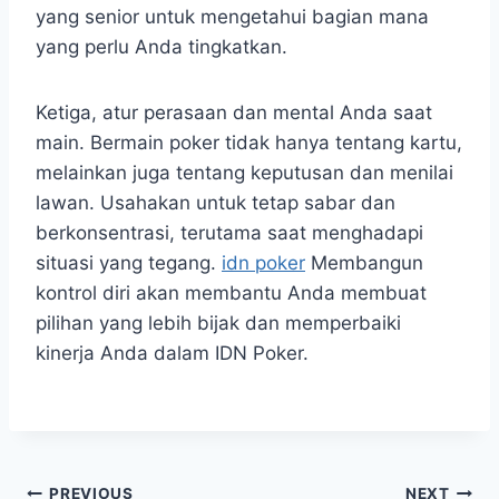
yang senior untuk mengetahui bagian mana
yang perlu Anda tingkatkan.
Ketiga, atur perasaan dan mental Anda saat
main. Bermain poker tidak hanya tentang kartu,
melainkan juga tentang keputusan dan menilai
lawan. Usahakan untuk tetap sabar dan
berkonsentrasi, terutama saat menghadapi
situasi yang tegang.
idn poker
Membangun
kontrol diri akan membantu Anda membuat
pilihan yang lebih bijak dan memperbaiki
kinerja Anda dalam IDN Poker.
PREVIOUS
NEXT