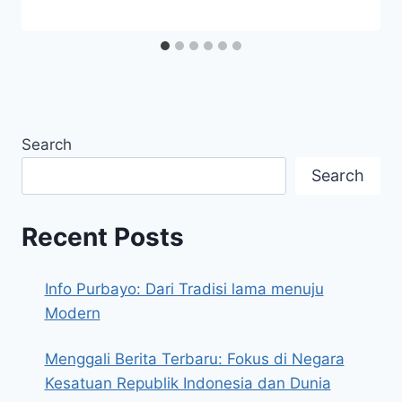
Search
Search
Recent Posts
Info Purbayo: Dari Tradisi lama menuju
Modern
Menggali Berita Terbaru: Fokus di Negara
Kesatuan Republik Indonesia dan Dunia