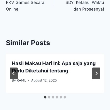
PKV Games Secara
SDY: Ketahui Waktu
Online
dan Prosesnya!
Similar Posts
Hasil Makau Hari Ini: Apa saja yang
Perlu Diketahui tentang
By
RAf4L
August 12, 2025