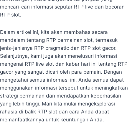
mencari-cari informasi seputar RTP live dan bocoran
RTP slot.
Dalam artikel ini, kita akan membahas secara
mendalam tentang RTP permainan slot, termasuk
jenis-jenisnya RTP pragmatic dan RTP slot gacor.
Selanjutnya, kami juga akan menelusuri informasi
mengenai RTP live slot dan kabar hari ini tentang RTP
gacor yang sangat dicari oleh para pemain. Dengan
mengetahui semua informasi ini, Anda semua dapat
menggunakan informasi tersebut untuk meningkatkan
strategi permainan dan mendapatkan keberhasilan
yang lebih tinggi. Mari kita mulai mengeksplorasi
rahasia di balik RTP slot dan cara Anda dapat
memanfaatkannya untuk keuntungan Anda.