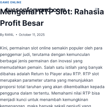
Skip
GAME ONLINE
tucsonforward.com
Mengenal RTP Slot: Rahasia
to
content
Profit Besar
By
RAf4L
October 11, 2025
Kini, permainan slot online semakin populer oleh para
penggemar judi, terutama dengan kemunculan
berbagai jenis permainan dan inovasi yang
memudahkan pemain. Salah satu istilah yang banyak
dibahas adalah Return to Player atau RTP. RTP slot
merupakan parameter utama yang menunjukkan
proporsi total taruhan yang akan dikembalikan kepada
pengguna dalam tertentu. Memahami nilai RTP bisa
menjadi kunci untuk menambah kemungkinan
kemenangan, maka banyak sekali penjudi yang