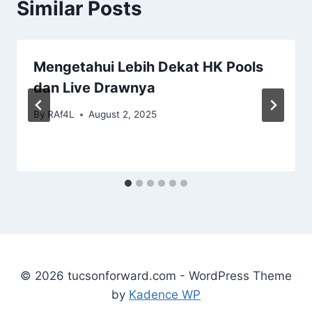
Similar Posts
Mengetahui Lebih Dekat HK Pools
dan Live Drawnya
By
RAf4L
August 2, 2025
© 2026 tucsonforward.com - WordPress Theme
by
Kadence WP