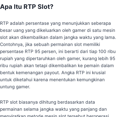
Apa Itu RTP Slot?
RTP adalah persentase yang menunjukkan seberapa
besar uang yang dikeluarkan oleh gamer di satu mesin
slot akan dikembalikan dalam jangka waktu yang lama.
Contohnya, jika sebuah permainan slot memiliki
persentase RTP 95 persen, ini berarti dari tiap 100 ribu
rupiah yang dipertaruhkan oleh gamer, kurang lebih 95
ribu rupiah akan tetapi dikembalikan ke pemain dalam
bentuk kemenangan payout. Angka RTP ini krusial
untuk diketahui karena menentukan kemungkinan
untung gamer.
RTP slot biasanya dihitung berdasarkan data
permainan selama jangka waktu yang panjang dan
menyiratkan metode mesin slot tersebut beroperasi.