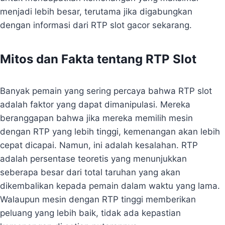
menjadi lebih besar, terutama jika digabungkan
dengan informasi dari RTP slot gacor sekarang.
Mitos dan Fakta tentang RTP Slot
Banyak pemain yang sering percaya bahwa RTP slot
adalah faktor yang dapat dimanipulasi. Mereka
beranggapan bahwa jika mereka memilih mesin
dengan RTP yang lebih tinggi, kemenangan akan lebih
cepat dicapai. Namun, ini adalah kesalahan. RTP
adalah persentase teoretis yang menunjukkan
seberapa besar dari total taruhan yang akan
dikembalikan kepada pemain dalam waktu yang lama.
Walaupun mesin dengan RTP tinggi memberikan
peluang yang lebih baik, tidak ada kepastian