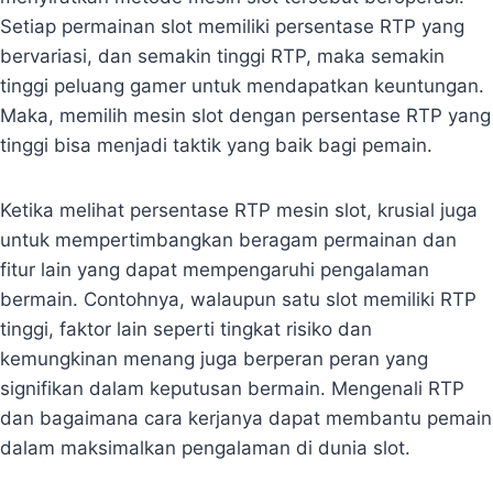
Setiap permainan slot memiliki persentase RTP yang
bervariasi, dan semakin tinggi RTP, maka semakin
tinggi peluang gamer untuk mendapatkan keuntungan.
Maka, memilih mesin slot dengan persentase RTP yang
tinggi bisa menjadi taktik yang baik bagi pemain.
Ketika melihat persentase RTP mesin slot, krusial juga
untuk mempertimbangkan beragam permainan dan
fitur lain yang dapat mempengaruhi pengalaman
bermain. Contohnya, walaupun satu slot memiliki RTP
tinggi, faktor lain seperti tingkat risiko dan
kemungkinan menang juga berperan peran yang
signifikan dalam keputusan bermain. Mengenali RTP
dan bagaimana cara kerjanya dapat membantu pemain
dalam maksimalkan pengalaman di dunia slot.