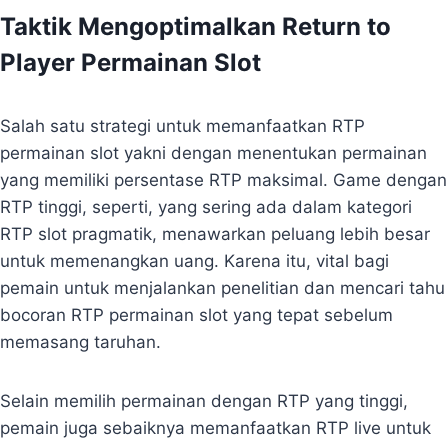
Taktik Mengoptimalkan Return to
Player Permainan Slot
Salah satu strategi untuk memanfaatkan RTP
permainan slot yakni dengan menentukan permainan
yang memiliki persentase RTP maksimal. Game dengan
RTP tinggi, seperti, yang sering ada dalam kategori
RTP slot pragmatik, menawarkan peluang lebih besar
untuk memenangkan uang. Karena itu, vital bagi
pemain untuk menjalankan penelitian dan mencari tahu
bocoran RTP permainan slot yang tepat sebelum
memasang taruhan.
Selain memilih permainan dengan RTP yang tinggi,
pemain juga sebaiknya memanfaatkan RTP live untuk