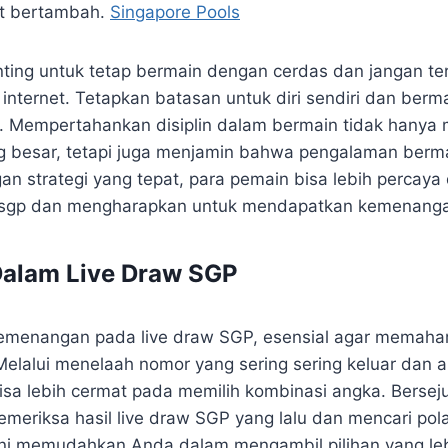
at bertambah.
Singapore Pools
enting untuk tetap bermain dengan cerdas dan jangan t
i internet. Tetapkan batasan untuk diri sendiri dan be
i. Mempertahankan disiplin dalam bermain tidak hanya
g besar, tetapi juga menjamin bahwa pengalaman berma
 strategi yang tepat, para pemain bisa lebih percaya di
e sgp dan mengharapkan untuk mendapatkan kemenang
 Dalam Live Draw SGP
menangan pada live draw SGP, esensial agar memahami 
. Melalui menelaah nomor yang sering sering keluar dan 
isa lebih cermat pada memilih kombinasi angka. Berse
eriksa hasil live draw SGP yang lalu dan mencari pola
 Ini memudahkan Anda dalam mengambil pilihan yang le