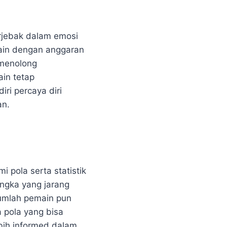
erjebak dalam emosi
rmain dengan anggaran
 menolong
in tetap
ri percaya diri
an.
pola serta statistik
angka yang jarang
jumlah pemain pun
 pola yang bisa
bih informed dalam