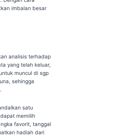
tkan imbalan besar
an analisis terhadap
a yang telah keluar,
untuk muncul di sgp
una, sehingga
.
gandalkan satu
 dapat memilih
gka favorit, tanggal
patkan hadiah dari