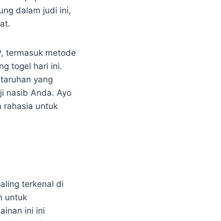
ng dalam judi ini,
at.
GP, termasuk metode
 togel hari ini.
 taruhan yang
ji nasib Anda. Ayo
n rahasia untuk
ling terkenal di
n untuk
nan ini ini