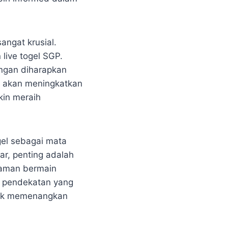
angat krusial.
live togel SGP.
engan diharapkan
n akan meningkatkan
kin meraih
gel sebagai mata
r, penting adalah
laman bermain
n pendekatan yang
tuk memenangkan