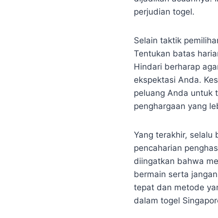
perjudian togel.
Selain taktik pemilih
Tentukan batas haria
Hindari berharap aga
ekspektasi Anda. Ke
peluang Anda untuk 
penghargaan yang leb
Yang terakhir, selal
pencaharian penghasi
diingatkan bahwa me
bermain serta janga
tepat dan metode y
dalam togel Singapor