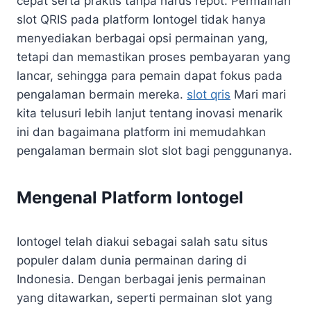
cepat serta praktis tanpa harus repot. Permainan
slot QRIS pada platform Iontogel tidak hanya
menyediakan berbagai opsi permainan yang,
tetapi dan memastikan proses pembayaran yang
lancar, sehingga para pemain dapat fokus pada
pengalaman bermain mereka.
slot qris
Mari mari
kita telusuri lebih lanjut tentang inovasi menarik
ini dan bagaimana platform ini memudahkan
pengalaman bermain slot slot bagi penggunanya.
Mengenal Platform Iontogel
Iontogel telah diakui sebagai salah satu situs
populer dalam dunia permainan daring di
Indonesia. Dengan berbagai jenis permainan
yang ditawarkan, seperti permainan slot yang