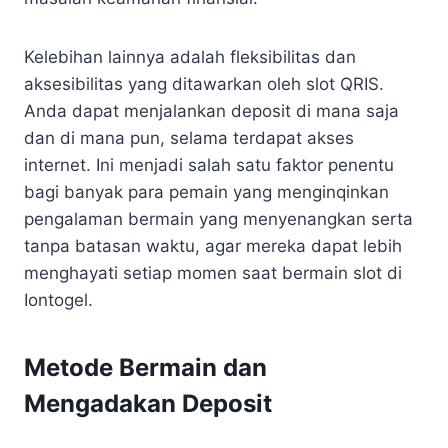
Kelebihan lainnya adalah fleksibilitas dan
aksesibilitas yang ditawarkan oleh slot QRIS.
Anda dapat menjalankan deposit di mana saja
dan di mana pun, selama terdapat akses
internet. Ini menjadi salah satu faktor penentu
bagi banyak para pemain yang menginqinkan
pengalaman bermain yang menyenangkan serta
tanpa batasan waktu, agar mereka dapat lebih
menghayati setiap momen saat bermain slot di
Iontogel.
Metode Bermain dan
Mengadakan Deposit