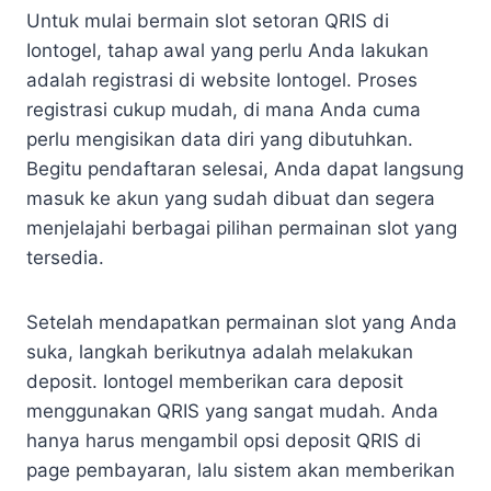
Untuk mulai bermain slot setoran QRIS di
Iontogel, tahap awal yang perlu Anda lakukan
adalah registrasi di website Iontogel. Proses
registrasi cukup mudah, di mana Anda cuma
perlu mengisikan data diri yang dibutuhkan.
Begitu pendaftaran selesai, Anda dapat langsung
masuk ke akun yang sudah dibuat dan segera
menjelajahi berbagai pilihan permainan slot yang
tersedia.
Setelah mendapatkan permainan slot yang Anda
suka, langkah berikutnya adalah melakukan
deposit. Iontogel memberikan cara deposit
menggunakan QRIS yang sangat mudah. Anda
hanya harus mengambil opsi deposit QRIS di
page pembayaran, lalu sistem akan memberikan