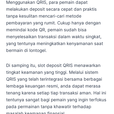
Menggunakan QRIS, para pemain dapat
melakukan deposit secara cepat dan praktis
tanpa kesulitan mencari-cari metode
pembayaran yang rumit. Cukup hanya dengan
memindai kode QR, pemain sudah bisa
menyelesaikan transaksi dalam waktu singkat,
yang tentunya meningkatkan kenyamanan saat
bermain di Iontogel.
Di samping itu, slot deposit QRIS menawarkan
tingkat keamanan yang tinggi. Melalui sistem
QRIS yang telah terintegrasi bersama berbagai
lembaga keuangan resmi, anda dapat merasa
tenang karena setiap tiap transaksi aman. Hal ini
tentunya sangat bagi pemain yang ingin terfokus
pada permainan tanpa khawatir terhadap
masalah keamanan finansial.