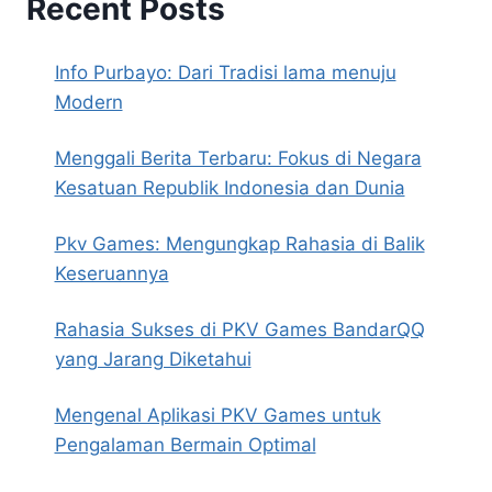
Recent Posts
Info Purbayo: Dari Tradisi lama menuju
Modern
Menggali Berita Terbaru: Fokus di Negara
Kesatuan Republik Indonesia dan Dunia
Pkv Games: Mengungkap Rahasia di Balik
Keseruannya
Rahasia Sukses di PKV Games BandarQQ
yang Jarang Diketahui
Mengenal Aplikasi PKV Games untuk
Pengalaman Bermain Optimal