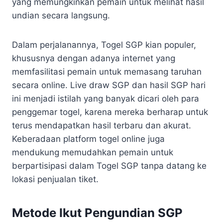
yang memungkinkan pemain untuk melihat hasil
undian secara langsung.
Dalam perjalanannya, Togel SGP kian populer,
khususnya dengan adanya internet yang
memfasilitasi pemain untuk memasang taruhan
secara online. Live draw SGP dan hasil SGP hari
ini menjadi istilah yang banyak dicari oleh para
penggemar togel, karena mereka berharap untuk
terus mendapatkan hasil terbaru dan akurat.
Keberadaan platform togel online juga
mendukung memudahkan pemain untuk
berpartisipasi dalam Togel SGP tanpa datang ke
lokasi penjualan tiket.
Metode Ikut Pengundian SGP