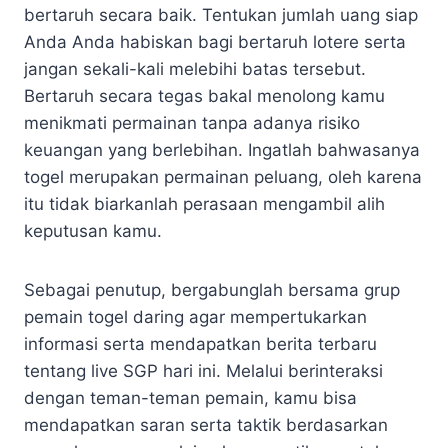
bertaruh secara baik. Tentukan jumlah uang siap
Anda Anda habiskan bagi bertaruh lotere serta
jangan sekali-kali melebihi batas tersebut.
Bertaruh secara tegas bakal menolong kamu
menikmati permainan tanpa adanya risiko
keuangan yang berlebihan. Ingatlah bahwasanya
togel merupakan permainan peluang, oleh karena
itu tidak biarkanlah perasaan mengambil alih
keputusan kamu.
Sebagai penutup, bergabunglah bersama grup
pemain togel daring agar mempertukarkan
informasi serta mendapatkan berita terbaru
tentang live SGP hari ini. Melalui berinteraksi
dengan teman-teman pemain, kamu bisa
mendapatkan saran serta taktik berdasarkan