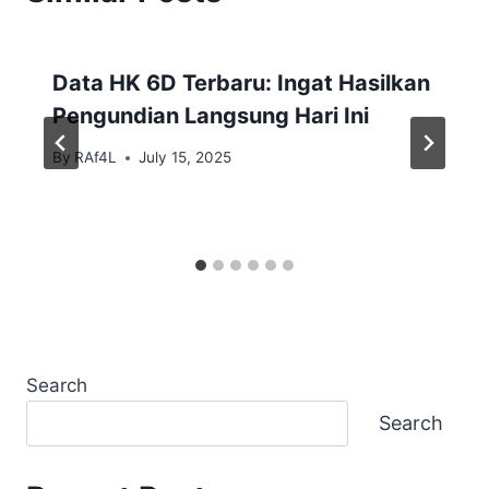
Data HK 6D Terbaru: Ingat Hasilkan
Pengundian Langsung Hari Ini
By
RAf4L
July 15, 2025
Search
Search