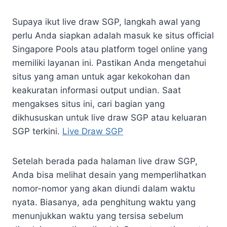
Supaya ikut live draw SGP, langkah awal yang
perlu Anda siapkan adalah masuk ke situs official
Singapore Pools atau platform togel online yang
memiliki layanan ini. Pastikan Anda mengetahui
situs yang aman untuk agar kekokohan dan
keakuratan informasi output undian. Saat
mengakses situs ini, cari bagian yang
dikhususkan untuk live draw SGP atau keluaran
SGP terkini.
Live Draw SGP
Setelah berada pada halaman live draw SGP,
Anda bisa melihat desain yang memperlihatkan
nomor-nomor yang akan diundi dalam waktu
nyata. Biasanya, ada penghitung waktu yang
menunjukkan waktu yang tersisa sebelum