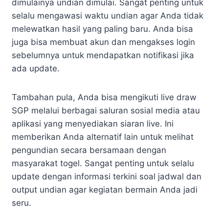
dimulainya undian dimulai. Sangat penting untuk
selalu mengawasi waktu undian agar Anda tidak
melewatkan hasil yang paling baru. Anda bisa
juga bisa membuat akun dan mengakses login
sebelumnya untuk mendapatkan notifikasi jika
ada update.
Tambahan pula, Anda bisa mengikuti live draw
SGP melalui berbagai saluran sosial media atau
aplikasi yang menyediakan siaran live. Ini
memberikan Anda alternatif lain untuk melihat
pengundian secara bersamaan dengan
masyarakat togel. Sangat penting untuk selalu
update dengan informasi terkini soal jadwal dan
output undian agar kegiatan bermain Anda jadi
seru.