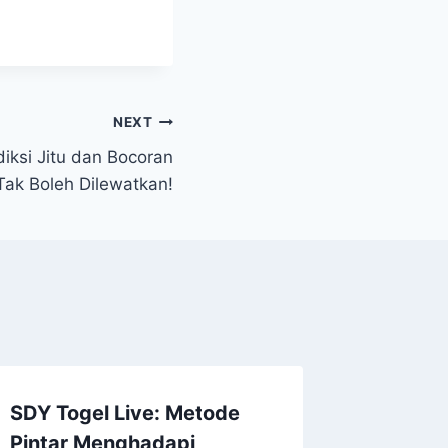
NEXT
iksi Jitu dan Bocoran
ak Boleh Dilewatkan!
SDY Togel Live: Metode
Strate
Pintar Menghadapi
IDN Pok