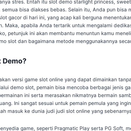
anya stres. Entah itu slot demo starlight princess, swe
, semua bisa diakses bebas. Selain itu, Anda pun bisa
lot gacor di hari ini, yang acap kali berguna menentuk
. Maka, apabila Anda tertarik untuk mengalami dedikas
iko, petunjuk ini akan membantu menuntun kamu menel
demo slot dan bagaimana metode menggunakannya secar
ot Demo?
kan versi game slot online yang dapat dimainkan tan
elalui demo slot, pemain bisa mencoba berbagai jenis g
rmainan ini serta merasakan nikmatnya bermain samb
 uang. Ini sangat sesuai untuk pemain pemula yang ingin 
h masuk ke dunia judi judi slot online yang sebenarny
enyedia game, seperti Pragmatic Play serta PG Soft, m