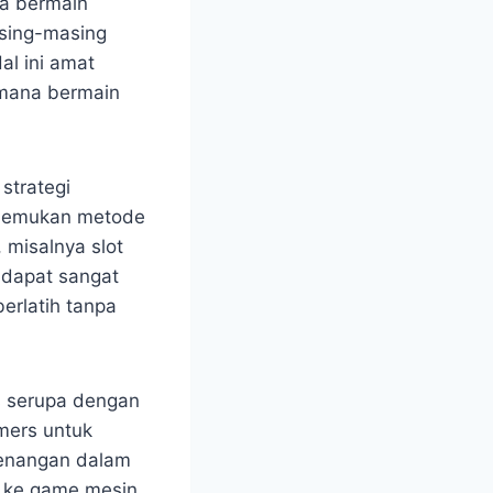
ra bermain
asing-masing
al ini amat
imana bermain
strategi
enemukan metode
 misalnya slot
 dapat sangat
rlatih tanpa
is serupa dengan
mers untuk
senangan dalam
i ke game mesin