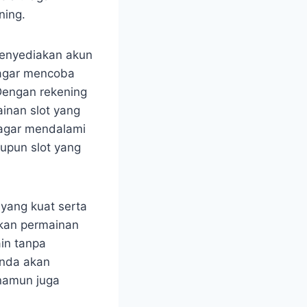
ning.
 menyediakan akun
 agar mencoba
Dengan rekening
inan slot yang
 agar mendalami
aupun slot yang
 yang kuat serta
rkan permainan
in tanpa
Anda akan
namun juga