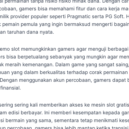
 permainan tanpa risiko risiko mihak dana. Dengan ca
rcobaan, gamers bisa memahami fitur dan cara kerja m
milik provider populer seperti Pragmatic serta PG Soft. H
k pemain pemula yang ingin bermaksud mengerti baga
an taruhan dana nyata.
l demo slot memungkinkan gamers agar menguji berbagai 
rs bisa berpetualang sebanyak yang mungkin agar m
ntuk meraih kemenangan. Dalam game yang sangat saing,
huan yang dalam berkualitas terhadap corak permainan
Dengan menggunakan akun percobaan, gamers dapat be
finansial.
sering sering kali memberikan akses ke mesin slot grat
lam edisi berbayar. Ini memberi kesempatan kepada ga
si bermain yang sama, sementara tetap menikmati ke
n percobaan, gamers bisa lebih mantap ketika transis