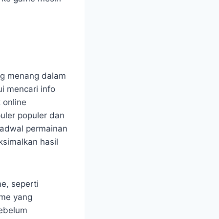
ng menang dalam
i mencari info
 online
uler populer dan
 jadwal permainan
simalkan hasil
e, seperti
ame yang
sebelum