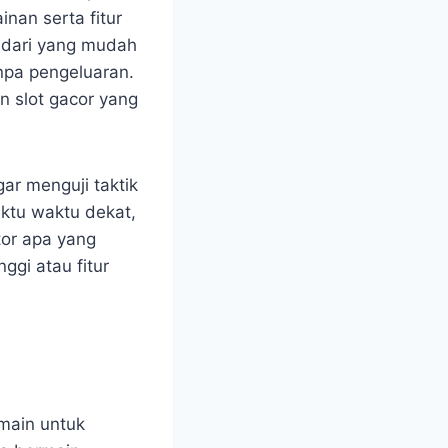
an serta fitur
 dari yang mudah
npa pengeluaran.
 slot gacor yang
r menguji taktik
ktu waktu dekat,
or apa yang
gi atau fitur
main untuk