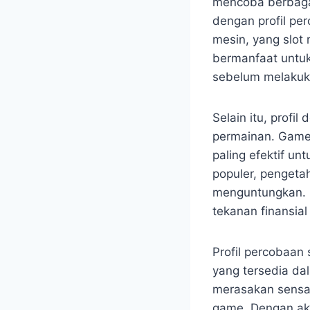
mencoba berbagai
dengan profil pe
mesin, yang slot 
bermanfaat untu
sebelum melakuk
Selain itu, profi
permainan. Game
paling efektif u
populer, pengeta
menguntungkan. 
tekanan finansial 
Profil percobaan 
yang tersedia da
merasakan sensa
game. Dengan aku