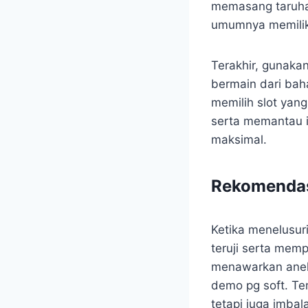
memasang taruhan
umumnya memiliki 
Terakhir, gunaka
bermain dari bah
memilih slot yang
serta memantau i
maksimal.
Rekomendas
Ketika menelusuri
teruji serta memp
menawarkan aneka
demo pg soft. Te
tetapi juga imba