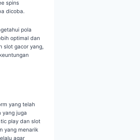
ee spins
ba dicoba.
getahui pola
ebih optimal dan
n slot gacor yang,
n keuntungan
orm yang telah
m yang juga
ic play dan slot
an yang menarik
elalu agar