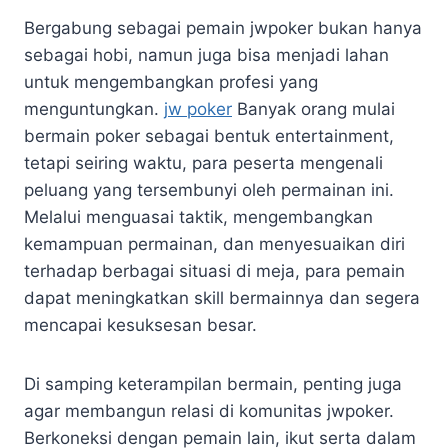
Bergabung sebagai pemain jwpoker bukan hanya
sebagai hobi, namun juga bisa menjadi lahan
untuk mengembangkan profesi yang
menguntungkan.
jw poker
Banyak orang mulai
bermain poker sebagai bentuk entertainment,
tetapi seiring waktu, para peserta mengenali
peluang yang tersembunyi oleh permainan ini.
Melalui menguasai taktik, mengembangkan
kemampuan permainan, dan menyesuaikan diri
terhadap berbagai situasi di meja, para pemain
dapat meningkatkan skill bermainnya dan segera
mencapai kesuksesan besar.
Di samping keterampilan bermain, penting juga
agar membangun relasi di komunitas jwpoker.
Berkoneksi dengan pemain lain, ikut serta dalam