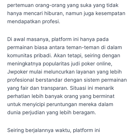
pertemuan orang-orang yang suka yang tidak
hanya mencari hiburan, namun juga kesempatan
mendapatkan profesi.
Di awal masanya, platform ini hanya pada
permainan biasa antara teman-teman di dalam
komunitas pribadi. Akan tetapi, seiring dengan
meningkatnya popularitas judi poker online,
Jwpoker mulai meluncurkan layanan yang lebih
profesional berstandar dengan sistem permainan
yang fair dan transparan. Situasi ini menarik
perhatian lebih banyak orang yang berminat
untuk menyicipi peruntungan mereka dalam
dunia perjudian yang lebih beragam.
Seiring berjalannya waktu, platform ini