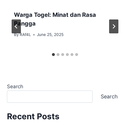
Warga Togel: Minat dan Rasa
Bangga
By
RAf4L
June 25, 2025
Search
Search
Recent Posts