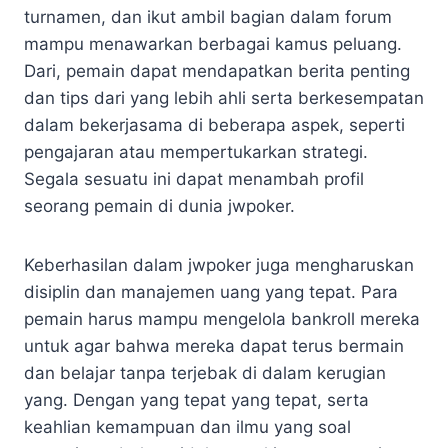
turnamen, dan ikut ambil bagian dalam forum
mampu menawarkan berbagai kamus peluang.
Dari, pemain dapat mendapatkan berita penting
dan tips dari yang lebih ahli serta berkesempatan
dalam bekerjasama di beberapa aspek, seperti
pengajaran atau mempertukarkan strategi.
Segala sesuatu ini dapat menambah profil
seorang pemain di dunia jwpoker.
Keberhasilan dalam jwpoker juga mengharuskan
disiplin dan manajemen uang yang tepat. Para
pemain harus mampu mengelola bankroll mereka
untuk agar bahwa mereka dapat terus bermain
dan belajar tanpa terjebak di dalam kerugian
yang. Dengan yang tepat yang tepat, serta
keahlian kemampuan dan ilmu yang soal