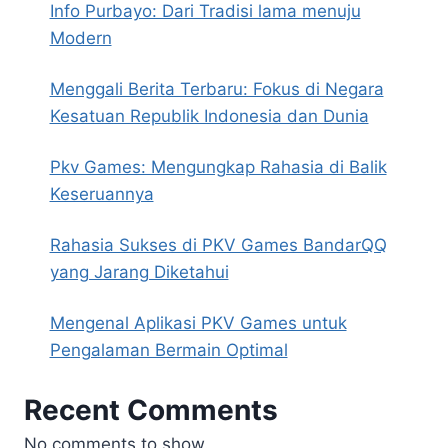
Info Purbayo: Dari Tradisi lama menuju
Modern
Menggali Berita Terbaru: Fokus di Negara
Kesatuan Republik Indonesia dan Dunia
Pkv Games: Mengungkap Rahasia di Balik
Keseruannya
Rahasia Sukses di PKV Games BandarQQ
yang Jarang Diketahui
Mengenal Aplikasi PKV Games untuk
Pengalaman Bermain Optimal
Recent Comments
No comments to show.