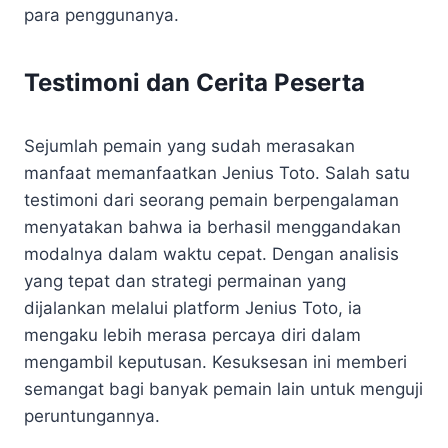
para penggunanya.
Testimoni dan Cerita Peserta
Sejumlah pemain yang sudah merasakan
manfaat memanfaatkan Jenius Toto. Salah satu
testimoni dari seorang pemain berpengalaman
menyatakan bahwa ia berhasil menggandakan
modalnya dalam waktu cepat. Dengan analisis
yang tepat dan strategi permainan yang
dijalankan melalui platform Jenius Toto, ia
mengaku lebih merasa percaya diri dalam
mengambil keputusan. Kesuksesan ini memberi
semangat bagi banyak pemain lain untuk menguji
peruntungannya.