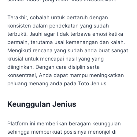
Terakhir, cobalah untuk bertaruh dengan
konsisten dalam pendekatan yang sudah
terbukti. Jauhi agar tidak terbawa emosi ketika
bermain, terutama usai kemenangan dan kalah.
Mengikuti rencana yang sudah anda buat sangat
krusial untuk mencapai hasil yang yang
diinginkan. Dengan cara disiplin serta
konsentrasi, Anda dapat mampu meningkatkan
peluang menang anda pada Toto Jenius.
Keunggulan Jenius
Platform ini memberikan beragam keunggulan
sehingga memperkuat posisinya menonjol di