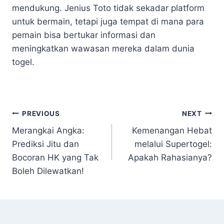
mendukung. Jenius Toto tidak sekadar platform
untuk bermain, tetapi juga tempat di mana para
pemain bisa bertukar informasi dan
meningkatkan wawasan mereka dalam dunia
togel.
Post
PREVIOUS
NEXT
Merangkai Angka:
Kemenangan Hebat
navigation
Prediksi Jitu dan
melalui Supertogel:
Bocoran HK yang Tak
Apakah Rahasianya?
Boleh Dilewatkan!