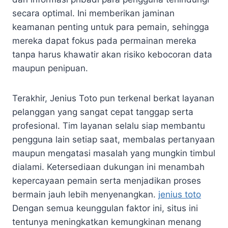
secara optimal. Ini memberikan jaminan
keamanan penting untuk para pemain, sehingga
mereka dapat fokus pada permainan mereka
tanpa harus khawatir akan risiko kebocoran data
maupun penipuan.
Terakhir, Jenius Toto pun terkenal berkat layanan
pelanggan yang sangat cepat tanggap serta
profesional. Tim layanan selalu siap membantu
pengguna lain setiap saat, membalas pertanyaan
maupun mengatasi masalah yang mungkin timbul
dialami. Ketersediaan dukungan ini menambah
kepercayaan pemain serta menjadikan proses
bermain jauh lebih menyenangkan.
jenius toto
Dengan semua keunggulan faktor ini, situs ini
tentunya meningkatkan kemungkinan menang