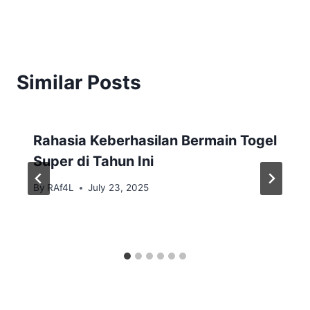
Similar Posts
Rahasia Keberhasilan Bermain Togel
Super di Tahun Ini
By
RAf4L
July 23, 2025