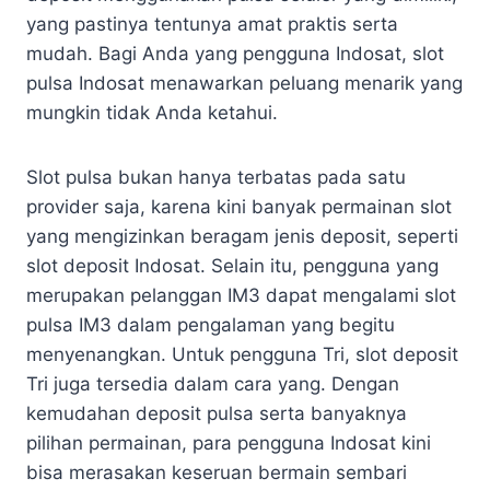
yang pastinya tentunya amat praktis serta
mudah. Bagi Anda yang pengguna Indosat, slot
pulsa Indosat menawarkan peluang menarik yang
mungkin tidak Anda ketahui.
Slot pulsa bukan hanya terbatas pada satu
provider saja, karena kini banyak permainan slot
yang mengizinkan beragam jenis deposit, seperti
slot deposit Indosat. Selain itu, pengguna yang
merupakan pelanggan IM3 dapat mengalami slot
pulsa IM3 dalam pengalaman yang begitu
menyenangkan. Untuk pengguna Tri, slot deposit
Tri juga tersedia dalam cara yang. Dengan
kemudahan deposit pulsa serta banyaknya
pilihan permainan, para pengguna Indosat kini
bisa merasakan keseruan bermain sembari