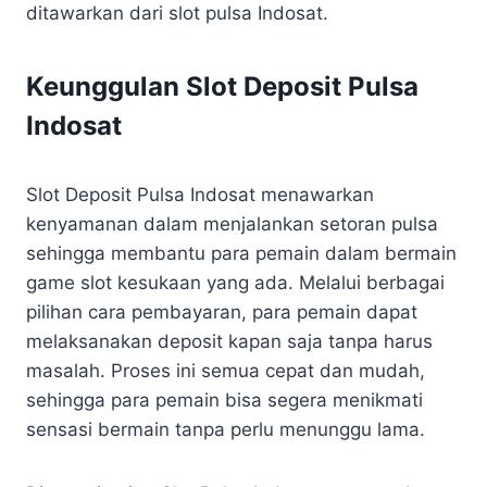
ditawarkan dari slot pulsa Indosat.
Keunggulan Slot Deposit Pulsa
Indosat
Slot Deposit Pulsa Indosat menawarkan
kenyamanan dalam menjalankan setoran pulsa
sehingga membantu para pemain dalam bermain
game slot kesukaan yang ada. Melalui berbagai
pilihan cara pembayaran, para pemain dapat
melaksanakan deposit kapan saja tanpa harus
masalah. Proses ini semua cepat dan mudah,
sehingga para pemain bisa segera menikmati
sensasi bermain tanpa perlu menunggu lama.