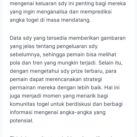
mengenai keluaran sdy ini penting bagi mereka
yang ingin menganalisa dan memprediksi
angka togel di masa mendatang.
Data sdy yang tersedia memberikan gambaran
yang jelas tentang pengeluaran sdy
sebelumnya, sehingga pemain bisa melihat
pola dan tren yang mungkin terjadi. Selain itu,
dengan mengetahui sdy prize terbaru, para
pemain dapat merencanakan strategi
permainan mereka dengan lebih baik. Hal ini
juga menjadi momen yang menarik bagi
komunitas togel untuk berdiskusi dan berbagi
informasi mengenai angka-angka yang
potensial.