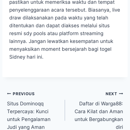
pastikan untuk memeriksa waktu dan tempat
penyelenggaraan acara tersebut. Biasanya, live
draw dilaksanakan pada waktu yang telah
ditentukan dan dapat diakses melalui situs
resmi sdy pools atau platform streaming
lainnya. Jangan lewatkan kesempatan untuk
menyaksikan moment bersejarah bagi togel
Sidney hari ini.
Post
PREVIOUS
NEXT
Situs Dominoqq
Daftar di Warga88:
navigation
Terpercaya: Kunci
Cara Kilat dan Aman
untuk Pengalaman
untuk Bergabungkan
Judi yang Aman
diri