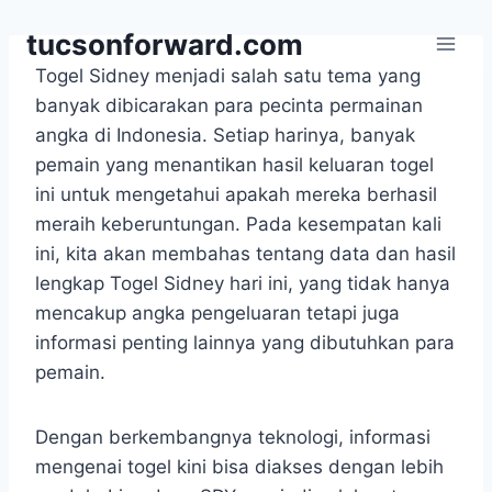
Skip
tucsonforward.com
to
content
Togel Sidney menjadi salah satu tema yang
banyak dibicarakan para pecinta permainan
angka di Indonesia. Setiap harinya, banyak
pemain yang menantikan hasil keluaran togel
ini untuk mengetahui apakah mereka berhasil
meraih keberuntungan. Pada kesempatan kali
ini, kita akan membahas tentang data dan hasil
lengkap Togel Sidney hari ini, yang tidak hanya
mencakup angka pengeluaran tetapi juga
informasi penting lainnya yang dibutuhkan para
pemain.
Dengan berkembangnya teknologi, informasi
mengenai togel kini bisa diakses dengan lebih