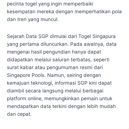
pecinta togel yang ingin memperbaiki
kesempatan mereka dengan memperhatikan pola
dan tren yang muncul.
Sejarah Data SGP dimulai dari Togel Singapura
yang pertama diluncurkan. Pada awalnya, data
mengenai hasil pengundian hanya dapat
didapatkan melalui saluran terbatas, seperti
surat kabar atau pengumuman resmi dari
Singapore Pools. Namun, seiring dengan
kemajuan teknologi, informasi SGP kini dapat
diambil secara langsung melalui berbagai
platform online, memungkinkan pemain untuk
mendapatkan data terkini dengan lebih mudah
dan cepat.