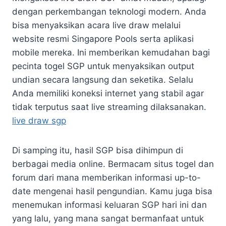
dengan perkembangan teknologi modern. Anda
bisa menyaksikan acara live draw melalui
website resmi Singapore Pools serta aplikasi
mobile mereka. Ini memberikan kemudahan bagi
pecinta togel SGP untuk menyaksikan output
undian secara langsung dan seketika. Selalu
Anda memiliki koneksi internet yang stabil agar
tidak terputus saat live streaming dilaksanakan.
live draw sgp
Di samping itu, hasil SGP bisa dihimpun di
berbagai media online. Bermacam situs togel dan
forum dari mana memberikan informasi up-to-
date mengenai hasil pengundian. Kamu juga bisa
menemukan informasi keluaran SGP hari ini dan
yang lalu, yang mana sangat bermanfaat untuk