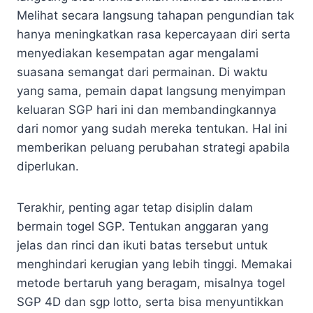
Melihat secara langsung tahapan pengundian tak
hanya meningkatkan rasa kepercayaan diri serta
menyediakan kesempatan agar mengalami
suasana semangat dari permainan. Di waktu
yang sama, pemain dapat langsung menyimpan
keluaran SGP hari ini dan membandingkannya
dari nomor yang sudah mereka tentukan. Hal ini
memberikan peluang perubahan strategi apabila
diperlukan.
Terakhir, penting agar tetap disiplin dalam
bermain togel SGP. Tentukan anggaran yang
jelas dan rinci dan ikuti batas tersebut untuk
menghindari kerugian yang lebih tinggi. Memakai
metode bertaruh yang beragam, misalnya togel
SGP 4D dan sgp lotto, serta bisa menyuntikkan