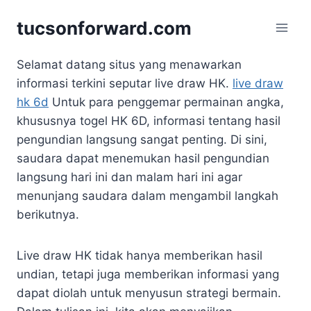
Skip
tucsonforward.com
to
content
Selamat datang situs yang menawarkan
informasi terkini seputar live draw HK.
live draw
hk 6d
Untuk para penggemar permainan angka,
khususnya togel HK 6D, informasi tentang hasil
pengundian langsung sangat penting. Di sini,
saudara dapat menemukan hasil pengundian
langsung hari ini dan malam hari ini agar
menunjang saudara dalam mengambil langkah
berikutnya.
Live draw HK tidak hanya memberikan hasil
undian, tetapi juga memberikan informasi yang
dapat diolah untuk menyusun strategi bermain.