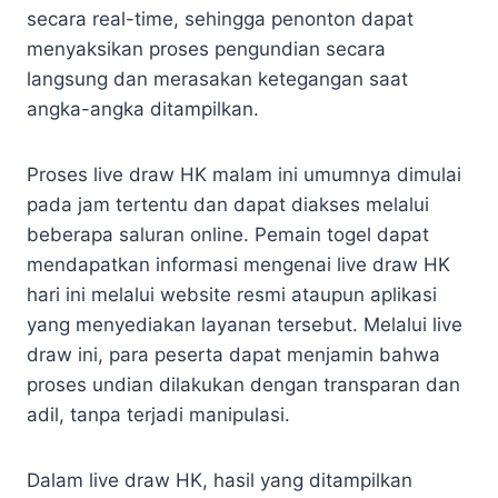
secara real-time, sehingga penonton dapat
menyaksikan proses pengundian secara
langsung dan merasakan ketegangan saat
angka-angka ditampilkan.
Proses live draw HK malam ini umumnya dimulai
pada jam tertentu dan dapat diakses melalui
beberapa saluran online. Pemain togel dapat
mendapatkan informasi mengenai live draw HK
hari ini melalui website resmi ataupun aplikasi
yang menyediakan layanan tersebut. Melalui live
draw ini, para peserta dapat menjamin bahwa
proses undian dilakukan dengan transparan dan
adil, tanpa terjadi manipulasi.
Dalam live draw HK, hasil yang ditampilkan