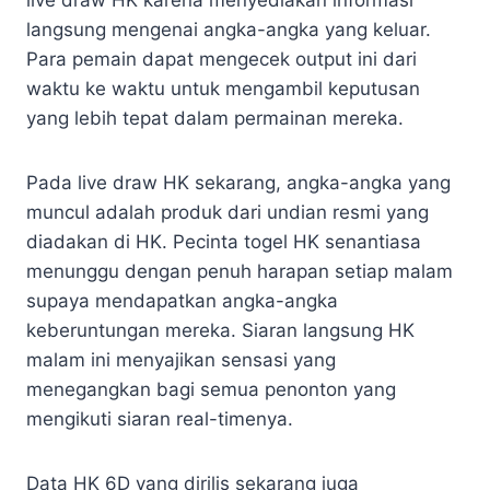
live draw HK karena menyediakan informasi
langsung mengenai angka-angka yang keluar.
Para pemain dapat mengecek output ini dari
waktu ke waktu untuk mengambil keputusan
yang lebih tepat dalam permainan mereka.
Pada live draw HK sekarang, angka-angka yang
muncul adalah produk dari undian resmi yang
diadakan di HK. Pecinta togel HK senantiasa
menunggu dengan penuh harapan setiap malam
supaya mendapatkan angka-angka
keberuntungan mereka. Siaran langsung HK
malam ini menyajikan sensasi yang
menegangkan bagi semua penonton yang
mengikuti siaran real-timenya.
Data HK 6D yang dirilis sekarang juga