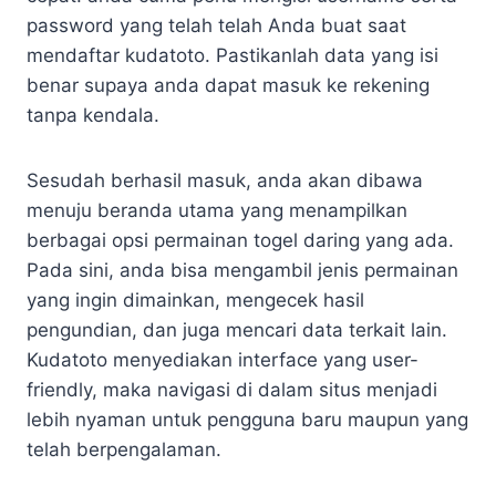
password yang telah telah Anda buat saat
mendaftar kudatoto. Pastikanlah data yang isi
benar supaya anda dapat masuk ke rekening
tanpa kendala.
Sesudah berhasil masuk, anda akan dibawa
menuju beranda utama yang menampilkan
berbagai opsi permainan togel daring yang ada.
Pada sini, anda bisa mengambil jenis permainan
yang ingin dimainkan, mengecek hasil
pengundian, dan juga mencari data terkait lain.
Kudatoto menyediakan interface yang user-
friendly, maka navigasi di dalam situs menjadi
lebih nyaman untuk pengguna baru maupun yang
telah berpengalaman.