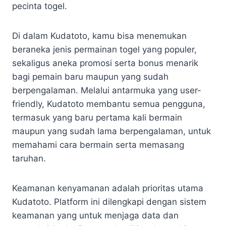
pecinta togel.
Di dalam Kudatoto, kamu bisa menemukan
beraneka jenis permainan togel yang populer,
sekaligus aneka promosi serta bonus menarik
bagi pemain baru maupun yang sudah
berpengalaman. Melalui antarmuka yang user-
friendly, Kudatoto membantu semua pengguna,
termasuk yang baru pertama kali bermain
maupun yang sudah lama berpengalaman, untuk
memahami cara bermain serta memasang
taruhan.
Keamanan kenyamanan adalah prioritas utama
Kudatoto. Platform ini dilengkapi dengan sistem
keamanan yang untuk menjaga data dan